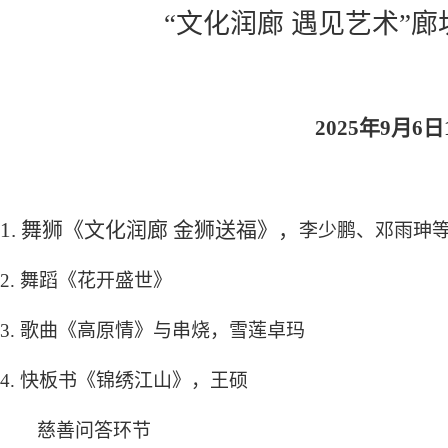
“文化润廊 遇见艺术”
2025年9月6
1.
舞狮《文化润廊
金狮送福》，
李少鹏、邓雨珅
2.
舞蹈
《花开盛世》
3.
歌曲
《高原情》
与
串烧
，雪莲卓玛
4.
快板书
《锦绣江山》
，王硕
慈善问答环节