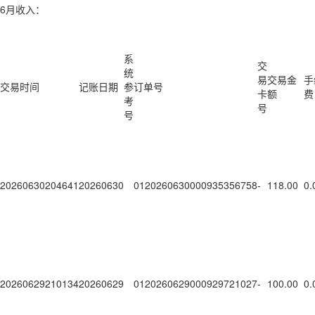
6月收入：
系
交
统
易
交易金
手
交易时间
记账日期
参
订单号
卡
额
费
考
号
号
20260630204641
20260630
0120260630000935356758
-
118.00
0.
20260629210134
20260629
0120260629000929721027
-
100.00
0.