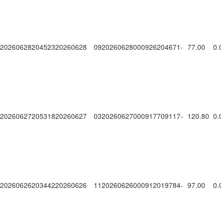
20260628204523
20260628
0920260628000926204671
-
77.00
0.
20260627205318
20260627
0320260627000917709117
-
120.80
0.
20260626203442
20260626
1120260626000912019784
-
97.00
0.