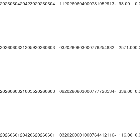
20260604204230
20260604
1120260604000781952913
-
98.00
0.
20260603212059
20260603
0320260603000776254832
-
2571.00
0.
20260603210055
20260603
0920260603000777728534
-
336.00
0.
20260601204206
20260601
0320260601000764412116
-
116.00
0.