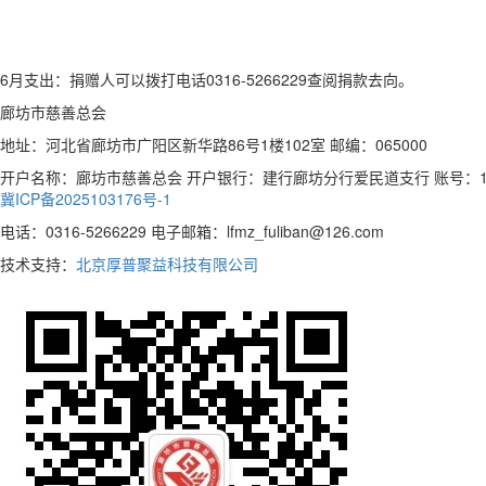
6月支出：捐赠人可以拨打电话0316-5266229查阅捐款去向。
廊坊市慈善总会
地址：河北省廊坊市广阳区新华路86号1楼102室 邮编：065000
开户名称：廊坊市慈善总会 开户银行：建行廊坊分行爱民道支行 账号：13050170
冀ICP备2025103176号-1
电话：0316-5266229 电子邮箱：lfmz_fuliban@126.com
技术支持：
北京厚普聚益科技有限公司