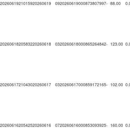
20260619210159
20260619
0920260619000873807997
-
88.00
0.
20260618205832
20260618
0320260618000865264842
-
123.00
0.
20260617210430
20260617
0320260617000859172165
-
102.00
0.
20260616205425
20260616
0720260616000853093925
-
160.00
0.