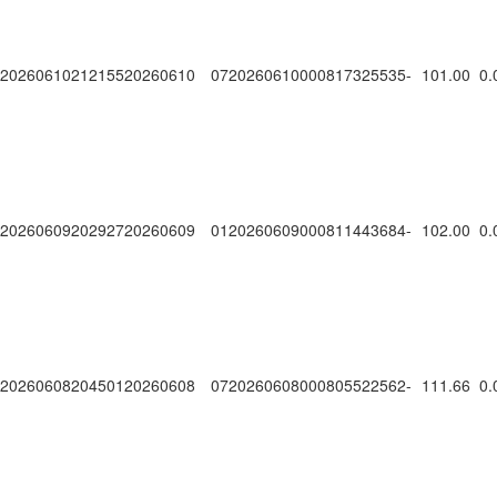
20260610212155
20260610
0720260610000817325535
-
101.00
0.
20260609202927
20260609
0120260609000811443684
-
102.00
0.
20260608204501
20260608
0720260608000805522562
-
111.66
0.